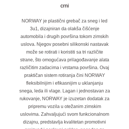
crni
NORWAY je plastični grebač za sneg i led
3u1, dizajniran da olakša čišćenje
automobila i drugih površina tokom zimskih
uslova. Njegov posebni silikonski nastavak
može se rotirati i koristiti sa tri različite
strane, što omogućava prilagođavanje alata
različitim zadacima i vrstama površina. Ovaj
praktičan sistem rotiranja čini NORWAY
fleksibilnijim i efikasnijim u uklanjanju
snega, leda ili vlage. Lagan i jednostavan za
rukovanje, NORWAY je izuzetan dodatak za
pripremu vozila u otežanim zimskim
uslovima. Zahvaljujući svom funkcionalnom
dizajnu, predstavlja kvalitetan promotivni