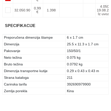
€
4.050
0,99
32.050.90
1.398
19.08.26
€
Iz uvoza
SPECIFIKACIJE
Preporučena dimenzija štampe
6 x 1.7 cm
Dimenzija
25.5 x 11.3 x 1.7 cm
Pakovanje
150/50/1
Neto težina
0.075 kg
Bruto težina
0.0792 kg
Dimenzija transportne kutije
0.29 x 0.43 x 0.43 m
Strana kataloga
211
Carinska tarifa
392690979900
Zemlja porekla
Kina