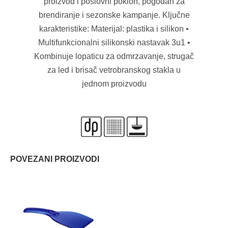
proizvod i poslovni poklon, pogodan za
brendiranje i sezonske kampanje. Ključne
karakteristike: Materijal: plastika i silikon •
Multifunkcionalni silikonski nastavak 3u1 •
Kombinuje lopaticu za odmrzavanje, strugač
za led i brisač vetrobranskog stakla u
jednom proizvodu
POVEZANI PROIZVODI