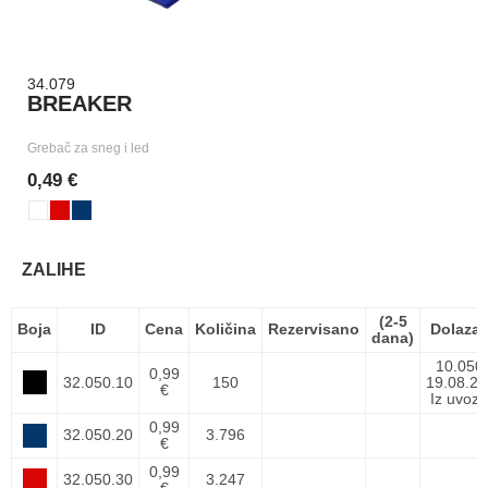
34.079
BREAKER
Grebač za sneg i led
0,49 €
ZALIHE
(2-5
Boja
ID
Cena
Količina
Rezervisano
Dolaza
dana)
10.050
0,99
32.050.10
150
19.08.26
€
Iz uvoza
0,99
32.050.20
3.796
€
0,99
32.050.30
3.247