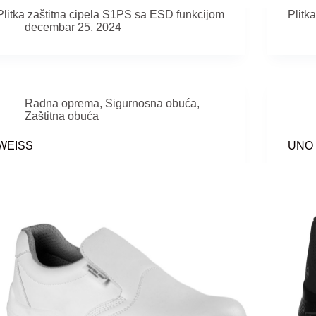
Plitka zaštitna cipela S1PS sa ESD funkcijom
Plitk
decembar 25, 2024
Radna oprema
,
Sigurnosna obuća
,
Zaštitna obuća
WEISS
UNO