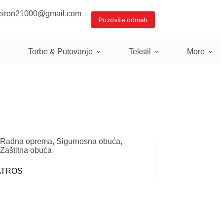
eiron21000@gmail.com
Pozovite odmah
Torbe & Putovanje
Tekstil
More
Radna oprema
,
Sigurnosna obuća
,
Zaštitna obuća
ATROS