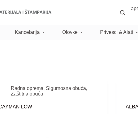
ap
Kancelarija
Olovke
Privesci & Alati
Radna oprema
,
Sigurnosna obuća
,
Zaštitna obuća
CAYMAN LOW
ALB