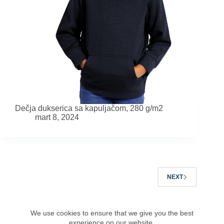
Dečja dukserica sa kapuljačom, 280 g/m2
mart 8, 2024
NEXT
We use cookies to ensure that we give you the best
Apeiron doo Novi Sad, PIB: 100238740, MB: 08199779
experience on our website.