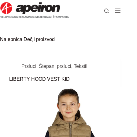
Skip
to
content
Nalepnica
Dečji proizvod
Prsluci
,
Štepani prsluci
,
Tekstil
LIBERTY HOOD VEST KID