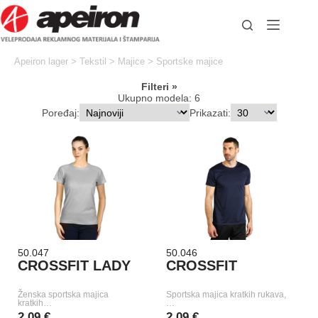
Skip
to
content
Apeiron lager
>
Tekstil
>
Majice
>
Sportske majice
Filteri
Ukupno modela: 6
Poređaj:
Prikazati:
50.047
50.046
CROSSFIT LADY
CROSSFIT
Ženska sportska majica
Sportska majica kratkih rukava,
kratkih…
…
2,09 €
2,09 €