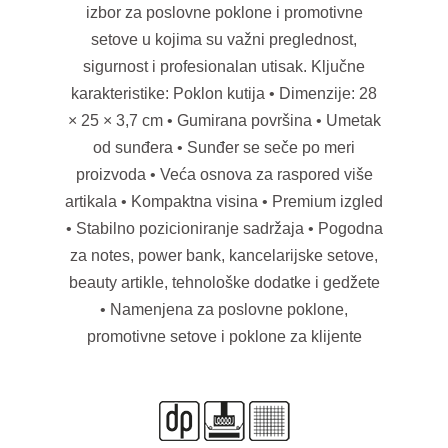
izbor za poslovne poklone i promotivne
setove u kojima su važni preglednost,
sigurnost i profesionalan utisak. Ključne
karakteristike: Poklon kutija • Dimenzije: 28
× 25 × 3,7 cm • Gumirana površina • Umetak
od sunđera • Sunđer se seče po meri
proizvoda • Veća osnova za raspored više
artikala • Kompaktna visina • Premium izgled
• Stabilno pozicioniranje sadržaja • Pogodna
za notes, power bank, kancelarijske setove,
beauty artikle, tehnološke dodatke i gedžete
• Namenjena za poslovne poklone,
promotivne setove i poklone za klijente