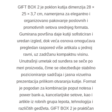
GIFT BOX 2 je poklon kutija dimenzija 28 ×
25 × 3,7 cm, namenjena za elegantno i
organizovano pakovanje poslovnih i
promotivnih setova srednjeg formata.
Gumirana površina daje kutiji sofisticiran i
uredan izgled, dok veća osnova omogućava
pregledan raspored više artikala u jednoj
ravni, uz zadržanu kompaktnu visinu.
Unutrašnji umetak od sunđera se seče po
meri proizvoda, čime se obezbeđuje stabilno
pozicioniranje sadržaja i jasna vizuelna
prezentacija prilikom otvaranja kutije. Format
je pogodan za kombinacije poput notesa i
power bank-a, kancelarijske setove, kao i
artikle iz robnih grupa lepota, tehnologija i
različitih gedžeta. GIFT BOX 2 je praktičan