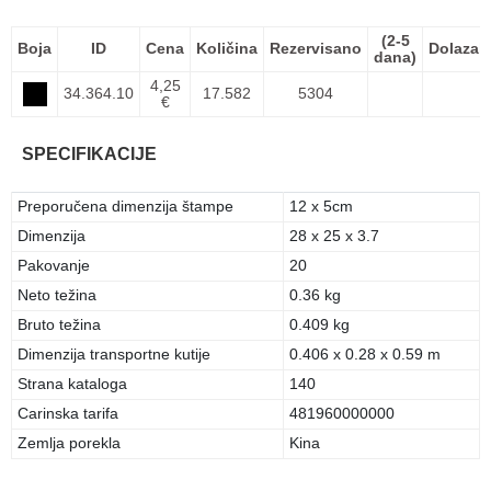
(2-5
Boja
ID
Cena
Količina
Rezervisano
Dolazak
dana)
4,25
34.364.10
17.582
5304
€
SPECIFIKACIJE
Preporučena dimenzija štampe
12 x 5cm
Dimenzija
28 x 25 x 3.7
Pakovanje
20
Neto težina
0.36 kg
Bruto težina
0.409 kg
Dimenzija transportne kutije
0.406 x 0.28 x 0.59 m
Strana kataloga
140
Carinska tarifa
481960000000
Zemlja porekla
Kina