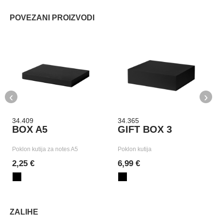
POVEZANI PROIZVODI
‹
›
34.409
34.365
BOX A5
GIFT BOX 3
Poklon kutija za notes A5
Poklon kutija
2,25 €
6,99 €
ZALIHE